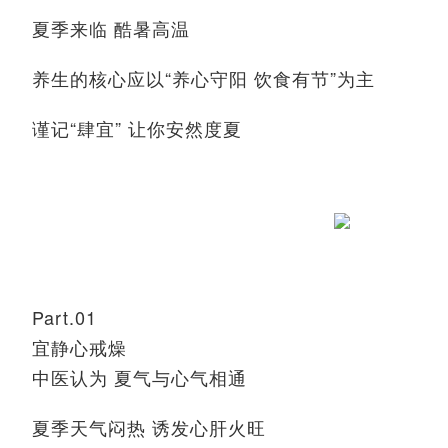
夏季来临
酷暑高温
养生的核心应以
“
养心守阳
饮食有节
”为主
谨记
“
肆
宜
” 让你安然度夏
Part.01
宜静心戒燥
中医认为
夏气与心气相通
夏季天气闷热
诱发心肝火旺