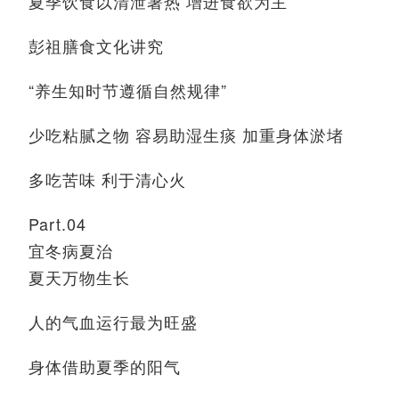
夏季饮食
以清泄暑热 增进食欲为主
彭祖膳食文化讲究
“
养生知时节
遵循自然规律
”
少吃粘腻之物 容易助湿生痰 加重身体淤堵
多吃苦味 利于清心火
Part.04
宜冬病夏治
夏天万物生长
人的气血运行最为旺盛
身体借助夏季的阳气