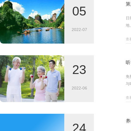
第
05
日
地
2022-07
发
查
听
23
免
与
2022-06
老
查
养
24