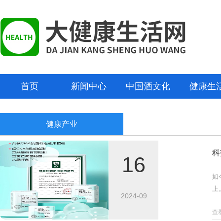
首页
新闻中心
中国酒文化
健康生
健康产业
科
16
如
上
2024-09
能
查