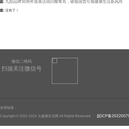
九阳品牌30周年巡展活动闪耀青岛，硬核国货引领健康生活新风尚
篇:
篇:
没有了！
微信二维码
扫描关注微信号
友情链接：
皖ICP备2022007
Copyright © 2022-2024 大健康生活网 All Rights Reserved.