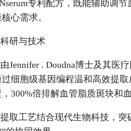
ONserum专利配方，既能辅助
康核心需求。
科研与技术
由Jennifer . Doudna
通过细胞级基因编程温和高效提取
壁，300%倍排解血管脂质斑块和
提取工艺结合现代生物科技，突