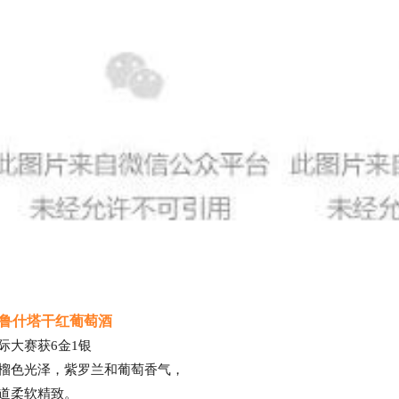
鲁什塔干红葡萄酒
际大赛获6金1银
榴色光泽，紫罗兰和葡萄香气，
道柔软精致。