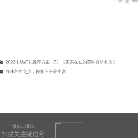
2022中秋好礼推荐方案〈5〉【实实在在的美味月饼礼盒】
篇:
寻味养生之乡，探索庄子养生宴
篇:
微信二维码
扫描关注微信号