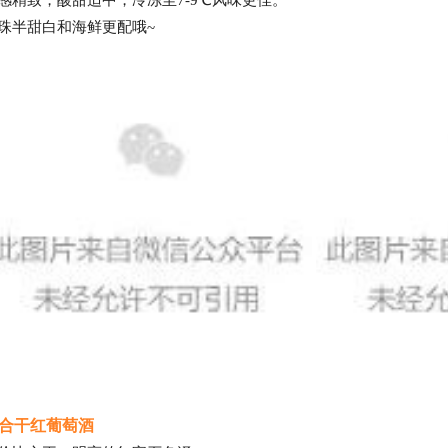
珠半甜白和海鲜更配哦~
合干红葡萄酒