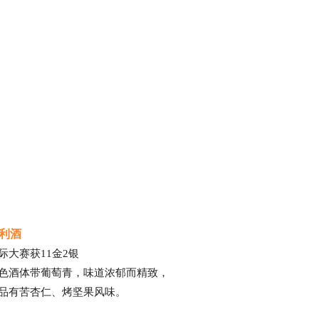
利酒
际大赛获11金2银
色酒体带葡萄青，味道浓郁而精致，
品有苦杏仁、烤坚果风味。